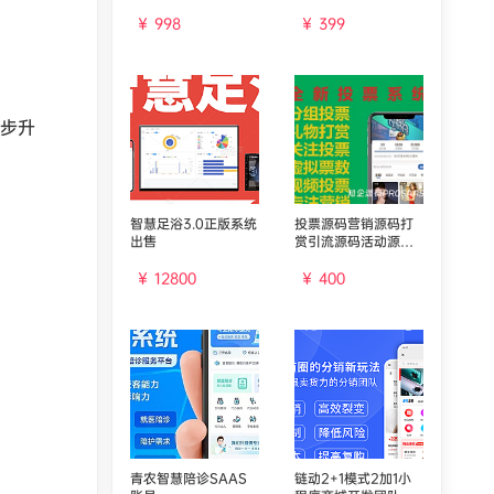
号
￥ 998
￥ 399
同步升
智慧足浴3.0正版系统
投票源码营销源码打
出售
赏引流源码活动源码
主播礼物源码直播源
码投票系统
￥ 12800
￥ 400
青农智慧陪诊SAAS
链动2+1模式2加1小