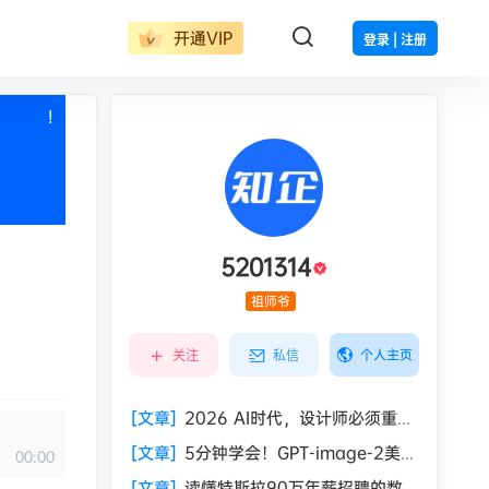
开通VIP
登录 | 注册
!
也想出现在这里？
联系我们
吧
5201314
祖师爷
个人主页
关注
私信
[文章]
2026 AI时代，设计师必须重建
的6项核心能力！
[文章]
5分钟学会！GPT-image-2美式
00:00
复古海报提示词教程
[文章]
读懂特斯拉90万年薪招聘的数