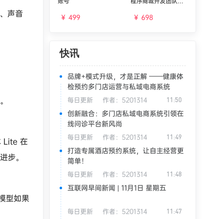
账号
程序商城开发团队分
红区域代理合伙人加
么、声音
权分红
￥ 499
￥ 698
快讯
品牌+模式升级，才是正解 ——健康体
检预约多门店运营与私域电商系统
本。
每日更新
作者：
5201314
11:50
创新融合：多门店私域电商系统引领在
线问诊平台新风尚
每日更新
作者：
5201314
11:49
ite 在
打造专属酒店预约系统，让自主经营更
显进步。
简单！
每日更新
作者：
5201314
11:48
互联网早间新闻 | 11月1日 星期五
模型如果
每日更新
作者：
5201314
11:47