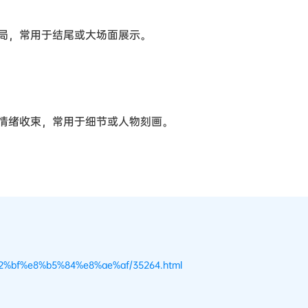
局，常用于结尾或大场面展示。
情绪收束，常用于细节或人物刻画。
b2%bf%e8%b5%84%e8%ae%af/35264.html