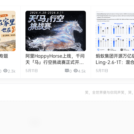
节专题
阿里HappyHorse上线，千问
蚂蚁集团开源万亿
天「马」行空挑战赛正式开
Ling-2.6-1T：
启！
智效比，强化代码
5月11日
5月11日
0
2.3k
0
4.5k
Agent任务执行
笑，全世界便与你同声笑，哭