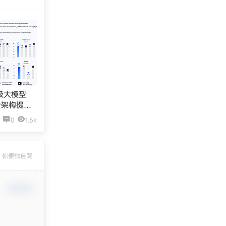
级大模型
混合架构提升
生成与
0
1.6k
，你便独自哭
确认修改