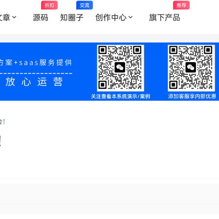
折扣
交流
推荐
文章
源码
知圈子
创作中心
旗下产品
会！
！