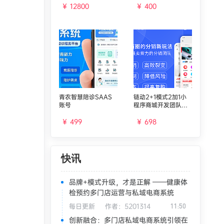
码投票系统
￥ 12800
￥ 400
青农智慧陪诊SAAS
链动2+1模式2加1小
账号
程序商城开发团队分
红区域代理合伙人加
权分红
￥ 499
￥ 698
快讯
品牌+模式升级，才是正解 ——健康体
检预约多门店运营与私域电商系统
每日更新
作者：
5201314
11:50
创新融合：多门店私域电商系统引领在