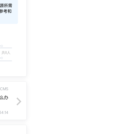
源所需
参考和
共0人
PCMS
怎么办
34:14