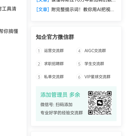
据标注员，才算看懂AI护城河在哪
附工具清
[文章]
附完整提示词！教你用AI把视频
制作时间减少90%
帮你搞懂
知企官方微信群
运营交流群
AIGC交流群
1
4
求职招聘群
学生交流群
2
5
私单交流群
VIP星球交流群
3
6
添加管理员 多余
微信号: 扫码添加
专业好学的经验交流群