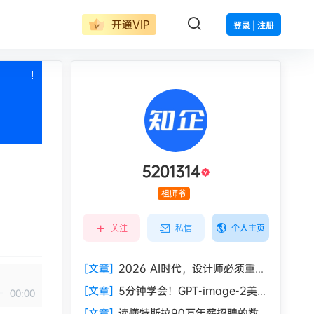
开通VIP
登录 | 注册
!
也想出现在这里？
联系我们
吧
5201314
祖师爷
个人主页
关注
私信
[文章]
2026 AI时代，设计师必须重建
的6项核心能力！
[文章]
5分钟学会！GPT-image-2美式
00:00
复古海报提示词教程
[文章]
读懂特斯拉90万年薪招聘的数