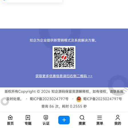
知企为企业提供新营销模式及系统解决方案。
获取更多优惠信息请扫右侧二维码 >>
版权所有Copyright © 2026
知企源码
保留资源解释权，如有侵权，请联系我
及时处理。
・
蜀ICP备2023024797号
・
蜀ICP备2023024797号
查询 86 次，耗时 0.2555 秒
首页
专题
认证
搜索
菜单
我的