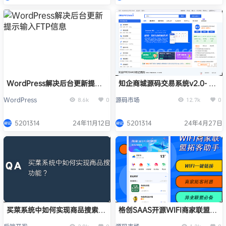
WordPress解决后台更新提示
知企商城源码交易系统v2.0- 专
输入FTP信息
注于虚拟商品交易系统开发 _正
WordPress
源码市场
8.6k
0
12.7k
0
版提供商城系统PHP源码
5201314
24年11月12日
5201314
24年4月27日
买菜系统中如何实现商品搜索功
格创SAAS开源WIFI商家联盟拓
能？
客助手【正版源码】系统出售