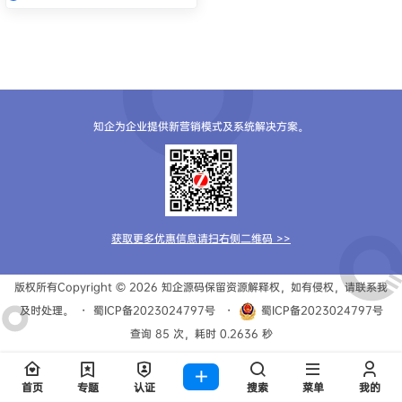
知企为企业提供新营销模式及系统解决方案。
获取更多优惠信息请扫右侧二维码 >>
版权所有Copyright © 2026
知企源码
保留资源解释权，如有侵权，请联系我
及时处理。
・
蜀ICP备2023024797号
・
蜀ICP备2023024797号
查询 85 次，耗时 0.2636 秒
首页
专题
认证
搜索
菜单
我的