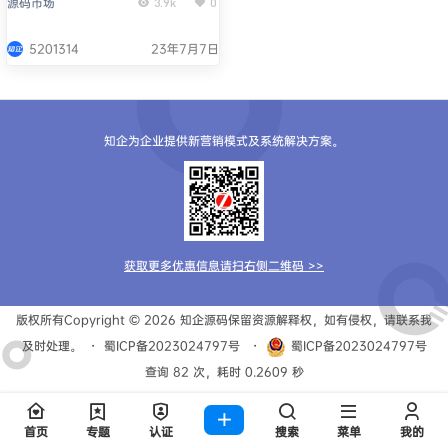
源码市场
3.9k
0
5201314
23年7月7日
知企为企业提供新营销模式及系统解决方案。
获取更多优惠信息请扫右侧二维码 >>
版权所有Copyright © 2026
知企源码
保留资源解释权，如有侵权，请联系我
及时处理。
・
蜀ICP备2023024797号
・
蜀ICP备2023024797号
查询 82 次，耗时 0.2609 秒
首页
专题
认证
搜索
菜单
我的