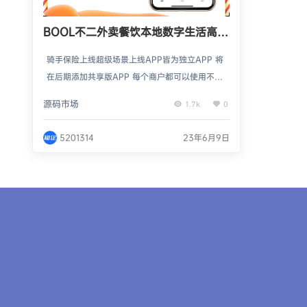
BOOL不二外卖餐饮本地数字生活高并
发分布式APP微信支付宝D音多端小程
骑手保险上线超级场景上线APP皆为独立APP 将
序电商收付通区域代理跑腿
在后期添加共享版APP 每个商户都可以使用不同
的商户收款哦
源码市场
1.7k
0
5201314
23年6月9日