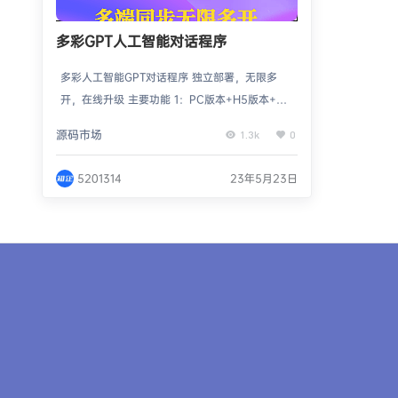
多彩GPT人工智能对话程序
多彩人工智能GPT对话程序 独立部署，无限多
开，在线升级 主要功能 1：PC版本+H5版本+公
众号版本 2：邀请奖励，二级分销，卡密兑换，
源码市场
1.3k
0
包时套餐，次数套餐 3：接入GPT人工智能，GP
T-3.5，GPT-4，百度敏感词过滤 4：接入Midjo
5201314
23年5月23日
urney绘画，火山引擎翻译 5：全家桶应用模
型，后台可自定义添加应用模型 6：多开模式，
子站可独立域名，也可用主站域名 更多内容请看
演示...... 常见…