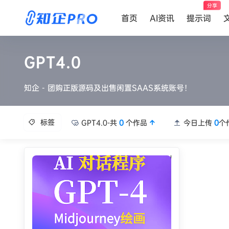
分享
首页
AI资讯
提示词
GPT4.0
知企 - 团购正版源码及出售闲置SAAS系统账号！
标签
GPT4.0-共
0
个作品
今日上传
0
个