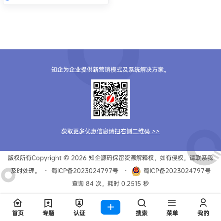
知企为企业提供新营销模式及系统解决方案。
获取更多优惠信息请扫右侧二维码 >>
版权所有Copyright © 2026
知企源码
保留资源解释权，如有侵权，请联系我
及时处理。
・
蜀ICP备2023024797号
・
蜀ICP备2023024797号
查询 84 次，耗时 0.2515 秒
首页
专题
认证
搜索
菜单
我的