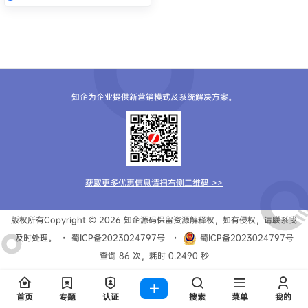
知企为企业提供新营销模式及系统解决方案。
获取更多优惠信息请扫右侧二维码 >>
版权所有Copyright © 2026
知企源码
保留资源解释权，如有侵权，请联系我
及时处理。
・
蜀ICP备2023024797号
・
蜀ICP备2023024797号
查询 86 次，耗时 0.2490 秒
首页
专题
认证
搜索
菜单
我的