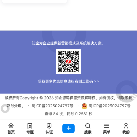
知企为企业提供新营销模式及系统解决方案。
获取更多优惠信息请扫右侧二维码 >>
版权所有Copyright © 2026
知企源码
保留资源解释权，如有侵权，请联系我
及时处理。
・
蜀ICP备2023024797号
・
蜀ICP备2023024797号
查询 84 次，耗时 0.2581 秒
首页
专题
认证
搜索
菜单
我的