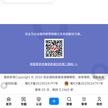
知企为企业提供新营销模式及系统解决方案。
获取更多优惠信息请扫右侧二维码 >>
版权所有Copyright © 2026
知企源码
保留资源解释权，如有侵权，请联系我
及时处理。
・
蜀ICP备2023024797号
・
蜀ICP备2023024797号
查询 83 次，耗时 0.2460 秒
首页
专题
认证
搜索
菜单
我的