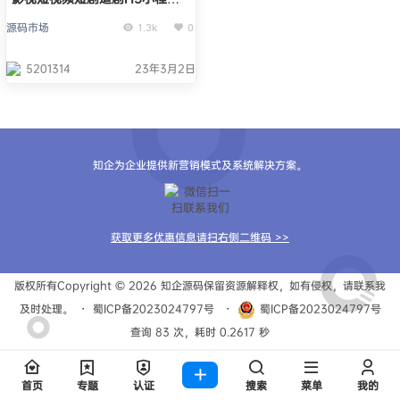
正版系统出售
源码市场
1.3k
0
5201314
23年3月2日
知企为企业提供新营销模式及系统解决方案。
获取更多优惠信息请扫右侧二维码 >>
版权所有Copyright © 2026
知企源码
保留资源解释权，如有侵权，请联系我
及时处理。
・
蜀ICP备2023024797号
・
蜀ICP备2023024797号
查询 83 次，耗时 0.2617 秒
首页
专题
认证
搜索
菜单
我的