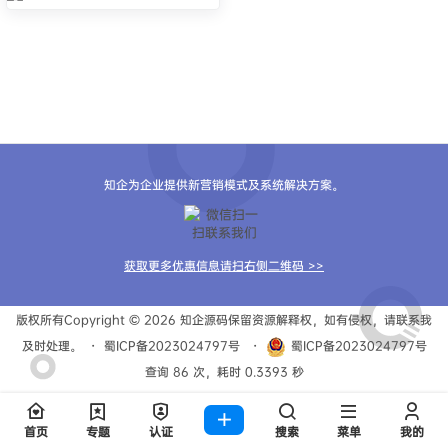
知企为企业提供新营销模式及系统解决方案。
获取更多优惠信息请扫右侧二维码 >>
版权所有Copyright © 2026
知企源码
保留资源解释权，如有侵权，请联系我
及时处理。
・
蜀ICP备2023024797号
・
蜀ICP备2023024797号
查询 86 次，耗时 0.3393 秒
首页
专题
认证
搜索
菜单
我的