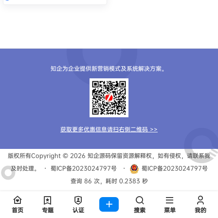
知企为企业提供新营销模式及系统解决方案。
获取更多优惠信息请扫右侧二维码 >>
版权所有Copyright © 2026
知企源码
保留资源解释权，如有侵权，请联系我
及时处理。
・
蜀ICP备2023024797号
・
蜀ICP备2023024797号
查询 86 次，耗时 0.2383 秒
首页
专题
认证
搜索
菜单
我的