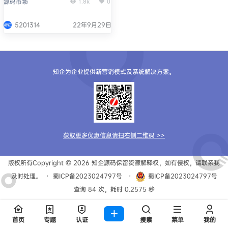
源码市场
1.8k
0
5201314
22年9月29日
知企为企业提供新营销模式及系统解决方案。
获取更多优惠信息请扫右侧二维码 >>
版权所有Copyright © 2026
知企源码
保留资源解释权，如有侵权，请联系我
及时处理。
・
蜀ICP备2023024797号
・
蜀ICP备2023024797号
查询 84 次，耗时 0.2575 秒
首页
专题
认证
搜索
菜单
我的