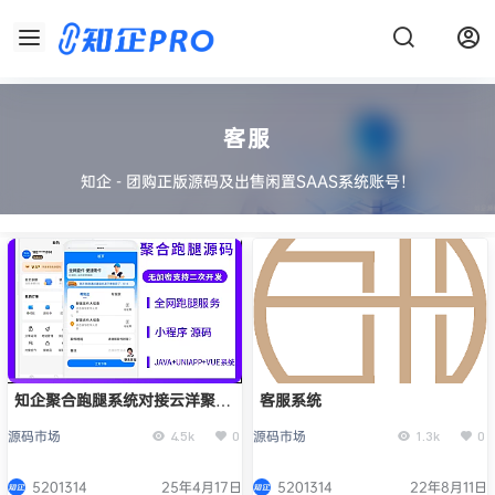
客服
知企 - 团购正版源码及出售闲置SAAS系统账号！
知企聚合跑腿系统对接云洋聚合
客服系统
跑腿系统源码低价快递小程序
源码市场
源码市场
4.5k
0
1.3k
0
APP公众号源码
5201314
25年4月17日
5201314
22年8月11日