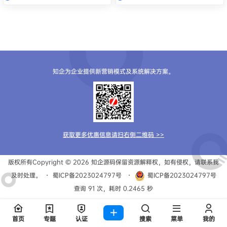
知企为企业提供新营销模式及系统解决方案。
获取更多优惠信息请扫右侧二维码 >>
版权所有Copyright © 2026
知企源码
保留资源解释权，如有侵权，请联系我
及时处理。
・
蜀ICP备2023024797号
・
蜀ICP备2023024797号
查询 91 次，耗时 0.2465 秒
首页
专题
认证
搜索
菜单
我的