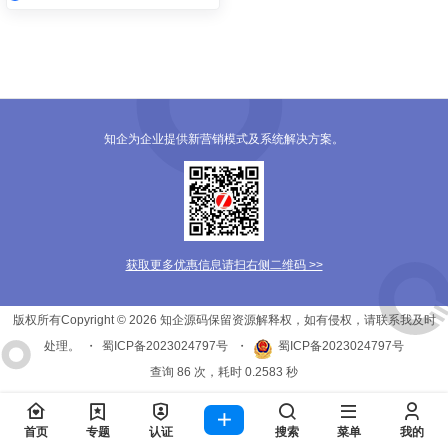
知企为企业提供新营销模式及系统解决方案。
获取更多优惠信息请扫右侧二维码 >>
版权所有Copyright © 2026
知企源码
保留资源解释权，如有侵权，请联系我及时
处理。
・
蜀ICP备2023024797号
・
蜀ICP备2023024797号
查询 86 次，耗时 0.2583 秒
首页
专题
认证
搜索
菜单
我的