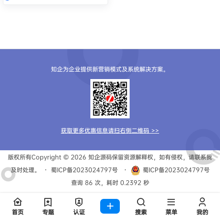
知企为企业提供新营销模式及系统解决方案。
获取更多优惠信息请扫右侧二维码 >>
版权所有Copyright © 2026
知企源码
保留资源解释权，如有侵权，请联系我
及时处理。
・
蜀ICP备2023024797号
・
蜀ICP备2023024797号
查询 86 次，耗时 0.2392 秒
首页
专题
认证
搜索
菜单
我的