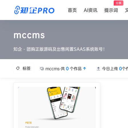
分享
首页
AI资讯
提示词
mccms
知企 - 团购正版源码及出售闲置SAAS系统账号！
标签
mccms-共
0
个作品
今日上传
0
个