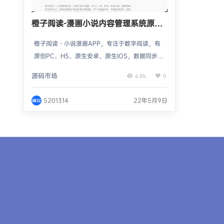
橙子阅读-漫画小说内容管理系统原生
app
橙子阅读 - 小说漫画APP，专注于数字阅读，有
原创PC、H5、原生安卓、原生IOS，数据同步，
适合做收费阅读，有PC端原创作者中心、百度AI
源码市场
6.8k
0
语音听书、VIP专属阅读，书币收费阅读，能够快
速的实现盈利，强大的后台管理系统，支持后台
5201314
22年5月9日
一键采集、第三方采集入库，简洁实用的四端能
够快速让您回收成本。双端源码（开源）一年基
础售后服务（一对一技术支持）首次免费对接第
三方支付、sdk广告首次免费接入第三方版权数…