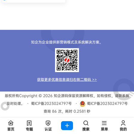
知企为企业提供新营销模式及系统解决方案。
获取更多优惠信息请扫右侧二维码 >>
版权所有Copyright © 2026
知企源码
保留资源解释权，如有侵权，请联系我
及时处理。
・
蜀ICP备2023024797号
・
蜀ICP备2023024797号
查询 86 次，耗时 0.2581 秒
首页
专题
认证
搜索
菜单
我的