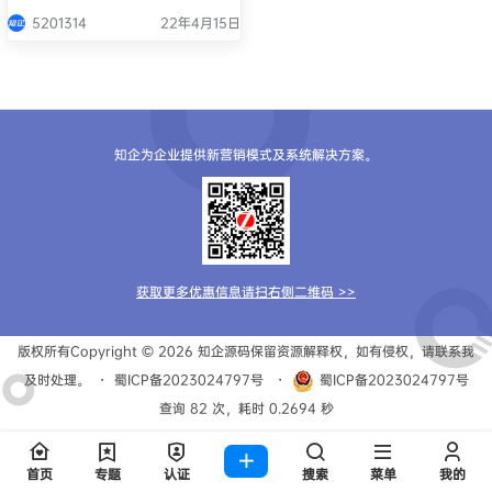
5201314
22年4月15日
知企为企业提供新营销模式及系统解决方案。
获取更多优惠信息请扫右侧二维码 >>
版权所有Copyright © 2026
知企源码
保留资源解释权，如有侵权，请联系我
及时处理。
・
蜀ICP备2023024797号
・
蜀ICP备2023024797号
查询 82 次，耗时 0.2694 秒
首页
专题
认证
搜索
菜单
我的