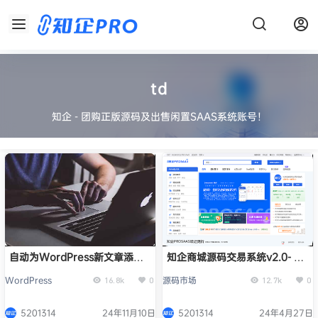
td
知企 - 团购正版源码及出售闲置SAAS系统账号！
自动为WordPress新文章添加
知企商城源码交易系统v2.0- 专
标签
注于虚拟商品交易系统开发 _正
WordPress
源码市场
16.8k
0
12.7k
0
版提供商城系统PHP源码
5201314
24年11月10日
5201314
24年4月27日