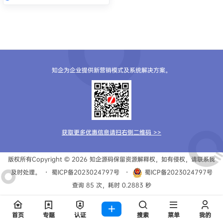
知企为企业提供新营销模式及系统解决方案。
获取更多优惠信息请扫右侧二维码 >>
版权所有Copyright © 2026
知企源码
保留资源解释权，如有侵权，请联系我
及时处理。
・
蜀ICP备2023024797号
・
蜀ICP备2023024797号
查询 85 次，耗时 0.2883 秒
首页
专题
认证
搜索
菜单
我的