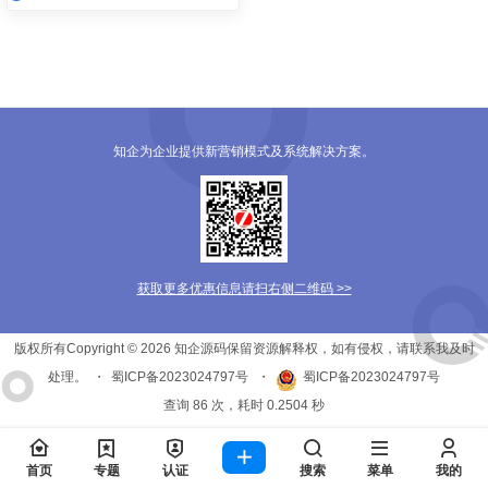
知企为企业提供新营销模式及系统解决方案。
获取更多优惠信息请扫右侧二维码 >>
版权所有Copyright © 2026
知企源码
保留资源解释权，如有侵权，请联系我及时
处理。
・
蜀ICP备2023024797号
・
蜀ICP备2023024797号
查询 86 次，耗时 0.2504 秒
首页
专题
认证
搜索
菜单
我的