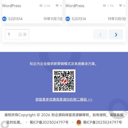
（WSOD）处理
WordPress
WordPress
2.3k
0
1.9k
0
5201314
19年11月7日
5201314
19年11月1日
/
2 页
❮
❯
知企为企业提供新营销模式及系统解决方案。
获取更多优惠信息请扫右侧二维码 >>
版权所有Copyright © 2026
知企源码
保留资源解释权，如有侵权，请联系我
及时处理。
・
蜀ICP备2023024797号
・
蜀ICP备2023024797号