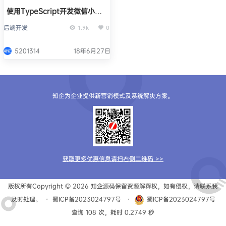
使用TypeScript开发微信小程
序的方法
后端开发
1.9k
0
5201314
18年6月27日
知企为企业提供新营销模式及系统解决方案。
获取更多优惠信息请扫右侧二维码 >>
版权所有Copyright © 2026
知企源码
保留资源解释权，如有侵权，请联系我
及时处理。
・
蜀ICP备2023024797号
・
蜀ICP备2023024797号
查询 108 次，耗时 0.2749 秒