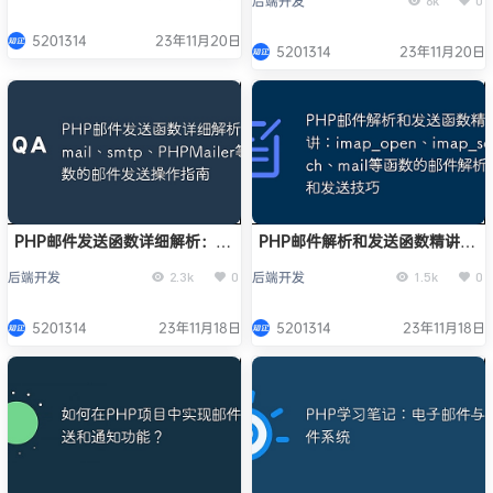
后端开发
6k
0
5201314
23年11月20日
5201314
23年11月20日
PHP邮件发送函数详细解析：
PHP邮件解析和发送函数精讲：
mail、smtp、PHPMailer等函
imap_open、imap_search、
后端开发
后端开发
2.3k
0
1.5k
0
数的邮件发送操作指南
mail等函数的邮件解析和发送技
巧
5201314
23年11月18日
5201314
23年11月18日