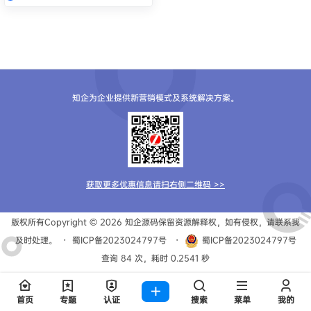
知企为企业提供新营销模式及系统解决方案。
获取更多优惠信息请扫右侧二维码 >>
版权所有Copyright © 2026
知企源码
保留资源解释权，如有侵权，请联系我
及时处理。
・
蜀ICP备2023024797号
・
蜀ICP备2023024797号
查询 84 次，耗时 0.2541 秒
首页
专题
认证
搜索
菜单
我的