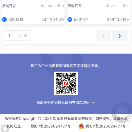
交互的效果和流畅度
最佳实践
后端开发
后端开发
2.5k
0
2.5k
0
5201314
23年10月12日
5201314
23年10月12日
/
4 页
❮
❯
知企为企业提供新营销模式及系统解决方案。
获取更多优惠信息请扫右侧二维码 >>
版权所有Copyright © 2026
知企源码
保留资源解释权，如有侵权，请联系我
及时处理。
・
蜀ICP备2023024797号
・
蜀ICP备2023024797号