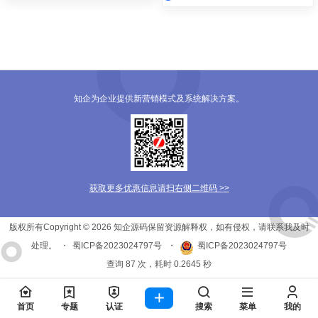
知企为企业提供新营销模式及系统解决方案。
获取更多优惠信息请扫右侧二维码 >>
版权所有Copyright © 2026
知企源码
保留资源解释权，如有侵权，请联系我及时
处理。
・
蜀ICP备2023024797号
・
蜀ICP备2023024797号
查询 87 次，耗时 0.2645 秒
首页
专题
认证
搜索
菜单
我的