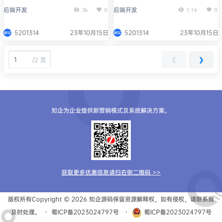
队列与实时推荐系统的协同处理
与MySQL的主从复制和读写分
后端开发
后端开发
3k
0
1.1k
0
能力
离的优化方法
5201314
23年10月15日
5201314
23年10月15日
/
2 页
❮
❯
知企为企业提供新营销模式及系统解决方案。
获取更多优惠信息请扫右侧二维码 >>
版权所有Copyright © 2026
知企源码
保留资源解释权，如有侵权，请联系我
及时处理。
・
蜀ICP备2023024797号
・
蜀ICP备2023024797号