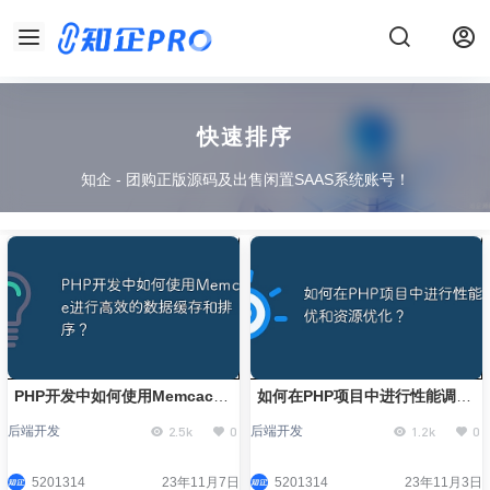
快速排序
知企 - 团购正版源码及出售闲置SAAS系统账号！
PHP开发中如何使用Memcache
如何在PHP项目中进行性能调优
进行高效的数据缓存和排序？
和资源优化？
2.5k
0
1.2k
0
后端开发
后端开发
5201314
23年11月7日
5201314
23年11月3日