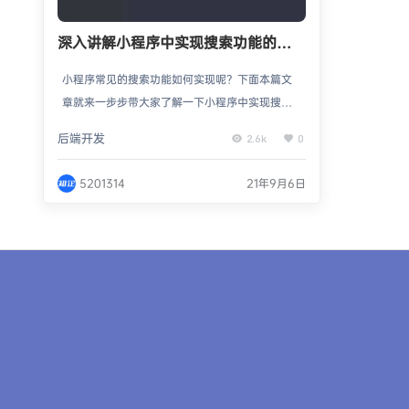
深入讲解小程序中实现搜索功能的方
法
小程序常见的搜索功能如何实现呢？下面本篇文
章就来一步步带大家了解一下小程序中实现搜索
功能的方法，希望对大家有所帮助！在每个小程
后端开发
2.6k
0
序开发的过程中，基本上都会配备有搜索功能，
那么相对智能化的搜索功能是如何实现的呢，通
5201314
21年9月6日
过一段时间的学习，我已经学会比较全面的搜索
框功能，来一起看看吧！开发准备微信小程序有
赞 vant 组件库效果展示先来看看效果前期准备
云数据库导入一些数据用来测试搜索框功能实现
在目录下面新建三…