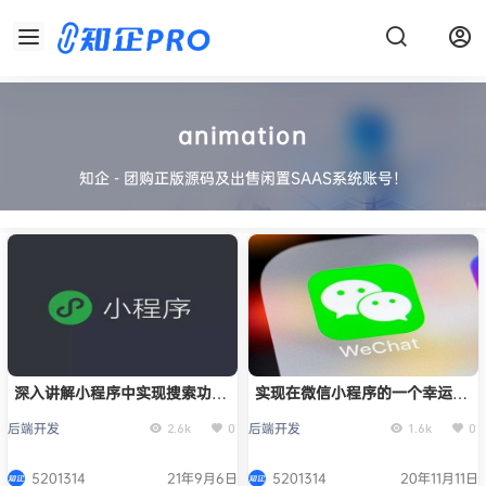
animation
知企 - 团购正版源码及出售闲置SAAS系统账号！
深入讲解小程序中实现搜索功能
实现在微信小程序的一个幸运转
的方法
盘小游戏
后端开发
后端开发
2.6k
0
1.6k
0
5201314
21年9月6日
5201314
20年11月11日