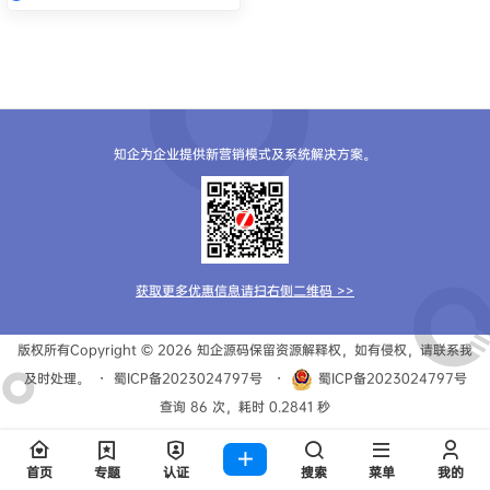
知企为企业提供新营销模式及系统解决方案。
获取更多优惠信息请扫右侧二维码 >>
版权所有Copyright © 2026
知企源码
保留资源解释权，如有侵权，请联系我
及时处理。
・
蜀ICP备2023024797号
・
蜀ICP备2023024797号
查询 86 次，耗时 0.2841 秒
首页
专题
认证
搜索
菜单
我的