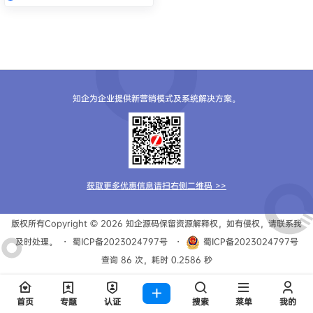
知企为企业提供新营销模式及系统解决方案。
获取更多优惠信息请扫右侧二维码 >>
版权所有Copyright © 2026
知企源码
保留资源解释权，如有侵权，请联系我
及时处理。
・
蜀ICP备2023024797号
・
蜀ICP备2023024797号
查询 86 次，耗时 0.2586 秒
首页
专题
认证
搜索
菜单
我的