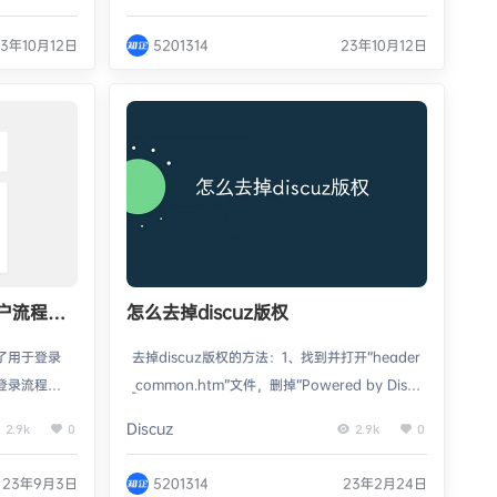
大数据量的
变得愈发重要。在PHP应用程序中，使用Docker
升PHP应
Compose、Nginx和MariaDB可以实现安全加
23年10月12日
5201314
23年10月12日
ker Co
固，并提供一定的安全保护措施。本文将介绍如
容量规划和优
何使用这些工具进行安全加固，并提供一些代码
r的一个工具，
示例。使用Docker ComposeDocker Comp…
用户流程，
怎么去掉discuz版权
了用于登录
去掉discuz版权的方法：1、找到并打开“header
登录流程中
_common.htm”文件，删掉“Powered by Disc
果用户忘记
uz!”内容；2、找到并打开“footer.htm”文件，
Discuz
2.9k
0
2.9k
0
，会发生什
删掉“Powered by ME”内容即可。本教程操作环
一步并完成我
境：Windows7系统、Discuz X3.2版，DELL
23年9月3日
5201314
23年2月24日
。 Word
G3电脑怎么去掉discuz版权？【Discuz】去除