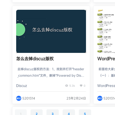
MariaDB数据库集成。文章中将提供具体的代码
以启用 En
示例，帮助读者实施自动化部署流程。简介…
仍然必须针
更新。 如
怎么去掉discuz版权
WordP
主题文件
去掉discuz版权的方法：1、找到并打开“header
前面给大家介
_common.htm”文件，删掉“Powered by Disc
（一）：基
uz!”内容；2、找到并打开“footer.htm”文件，
rdPres
Discuz
WordPres
5.3k
0
删掉“Powered by ME”内容即可。本教程操作环
成》，下面
境：Windows7系统、Discuz X3.2版，DELL
ess主题之
5201314
23年2月24日
520131
G3电脑怎么去掉discuz版权？【Discuz】去除
由哪些文件构
版权信息，标题栏与底部修改这篇文章虽然是介
样与主题文件
绍怎么…
题defau
1
2
3
4
5