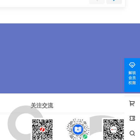
程操作环境：windows7系统、phpcms …
解锁
会员
权限
关注交流