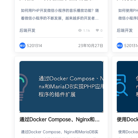
放功能？
系统？
如何用PHP开发微信小程序的音乐播放功能？随
如何使用P
着微信小程序的不断发展，越来越多的开发者开
微信小程序
始关注如何在小程序中添加音乐播放功能。在本
关注如何在
后端开发
后端开发
1.1k
0
文中，我将介绍如何使用PHP开发微信小程序的
答系统作为
音乐播放功能，并提供具体的代码示例。1.准备工
供问题答案
5201314
23年10月27日
520131
作在开始之前，确保你已经安装了PHP，并且对P
使用PHP
HP的基本语法和MySQL数据库有一定的了解。
详细的代码
2.创建数据库表首先，我们需要创建一个数据库
我们需要创
表来存储音乐的相关信息。在MySQL中执行以
息。在My
下…
为"…
通过Docker Compose、Nginx和
使用Dock
MariaDB实现PHP应用程序的插件扩
Maria
通过Docker Compose、Nginx和MariaDB实
使用Docke
展
能