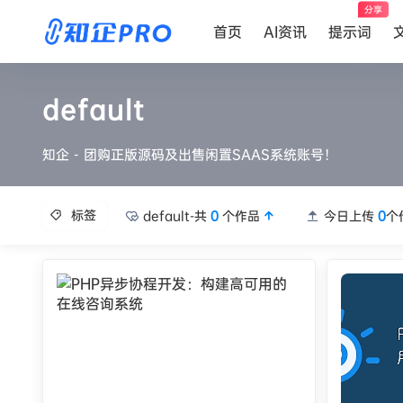
分享
首页
AI资讯
提示词
default
知企 - 团购正版源码及出售闲置SAAS系统账号！
标签
default-共
0
个作品
今日上传
0
个