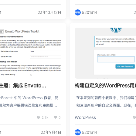
数据从一个环境迁移到另一个环境。
言。然而，PHP应用程序在高并发、
过程，我们可以使用Docker Com
情况下，往往会遇到性能瓶颈。为了提
4
23年10月12日
5201314
ginx和MariaDB来实现数据迁移。本文
用程序的性能和容量，可以结合使用Doc
介绍如何使用这些工具以及提供具体
mpose、Nginx和MariaDB进行
Docker Compose是一个用于定义
化。Docker Compose是Docke
…
题：集成 Envato
构建自定义的WordPress
ess 工具包插件
第三部分：密码重置
Forest 中的 WordPress 作者，我
在本系列的前两个教程中，我们构建
偶尔为客户提供错误修复和主题增强
和注册新用户的自定义页面。现在，
们满意。但我们面临的一个关键问题
只剩下一个部分需要探索和替换：如
s
WordPress
2.1k
0
更新可供下载时通知我们的用户。 在
密码并想要重置 WordPress 密码
每个人都必须在自己的主题更新通知
么？ 在本教程中，我们将解决最后
4
23年9月4日
5201314
进行编码。虽然现在有一个复选框可
们在整个系列中构建的个性化登录插件