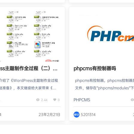
vato 市场中的项目更新通知，但用户
Press 中的密码重置功能或多或少
对每个项目打开它，并手动执行主题
上的标准方法： 用户通过输入用户
果更新通知显示在 Wo…
地址并请求 WordPress 重置密码来
ress主题制作全过程（二）：
phpcms有控制器吗
构成
绍了《WordPress主题制作全过程
phpcms有控制器。phpcms控制
础准备》，本文继续给大家带来《Wo
文件，储存在“phpcms/modules
s主题制作全过程（二）：主题文件构
块都是独立的命名方式，类名是“文件名
s
PHPCMS
2.4k
0
一起来看一下吧~在开始制作WordPr
名”格式；控制器类默认继承系统的
前，首先得了解WordPress主题到底
直接使用。控制器类的类名称与控制
4
23年2月21日
5201314
成，你得清楚WordPress程序是怎
须相同。本教程操作环境：windows
连接的。以下是WordPress默认主
pcms v9版，DELL G3电脑phpc
lt文件夹下的所有模板文件。看了下图，
phpcms中什么是控制器phpcms