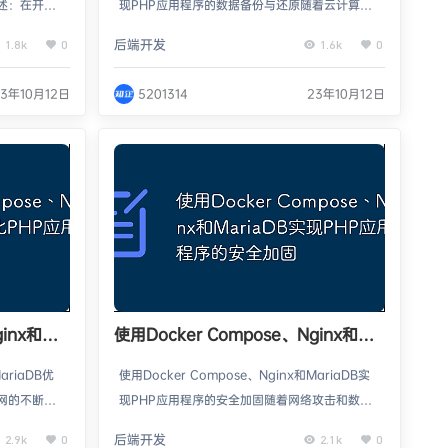
述：在开发
现PHP应用程序的数据备份与还原随着云计算和
靠且易于管
容器化技术的快速发展，越来越多的应用程序选
后端开发
1.8k
0
1.6k
0
mpose、N
择使用Docker来部署和运行。在Docker生态系
搭建PHP环境
统中，Docker Compose是一个非常受欢迎的工
23年10月12日
5201314
23年10月12日
er Com
具，它可以通过一个单一的配置文件来定义和管
x作为Web服
理多个容器。本文将介绍如何使用Docker Com
快速…
pose、Nginx和MariaDB实现PHP应用程序…
inx和
使用Docker Compose、Nginx和
序的容量规
MariaDB实现PHP应用程序的安全加
ariaDB优
使用Docker Compose、Nginx和MariaDB实
固
网的不断发
现PHP应用程序的安全加固随着网络攻击和数据
作为开发语
泄漏的频繁发生，保护应用程序和数据库的安全
后端开发
2.9k
0
2.1k
0