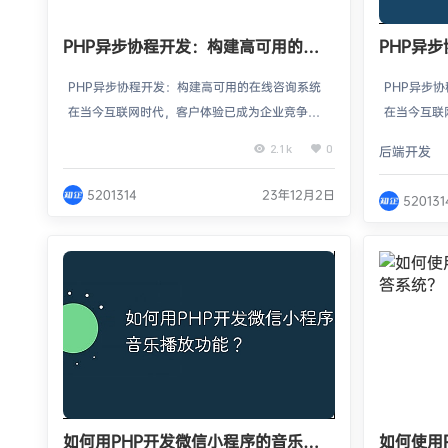
PHP异步协程开发：构建高可用的在
PHP异
线咨询系统
线咨询系
PHP异步协程开发：构建高可用的在线咨询系统
PHP异步
在当今互联网时代，客户体验已成为企业竞争的
在当今互联
关键因素之一。随着移动互联网的普及，业务处
关键因素之
2.1k
0
后端开发
理速度和响应时间越来越成为用户选择的重要指
理速度和响
标。在线咨询系统是供用户与客服进行实时交流
标。在线咨
5201314
23年12月2日
520131
的一种应用，被广泛应用于电商、客服、在线教
的一种应用
育等领域。但同时，高并发和大流量的极限压力
育等领域。
也对在线咨询系统提出了更高的要求。利用PHP
也对在线咨
异步协程技术，构建高可用的在线咨询系统可以
异步协程技
有效地解决这一难题…
有效地解决
如何用PHP开发微信小程序的音乐播
如何使用