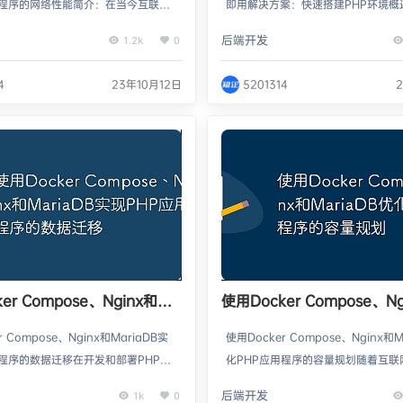
用程序的网络性能简介：在当今互联网
即用解决方案：快速搭建PHP环境概
性能对于Web应用程序的稳定性和响
和部署PHP应用程序时，搭建一个可
后端开发
1.2k
0
重要。为了提高PHP应用程序的网络
理的环境是至关重要的。Docker Co
以使用容器化技术Docker Compo
ginx和MariaDB可以提供一个快速
4
23年10月12日
5201314
Web服务器Nginx和稳定的数据库M
的解决方案。本文将介绍如何使用Dock
。本文将详细介绍如何使用这些工具来优
pose来配置和运行容器，使用Ngin
用的网络性能，并提供具体代码示例。
务器，使用MariaDB作为数据库，
…
er Compose、Nginx和
使用Docker Compose、Ng
DB实现PHP应用程序的数据迁
MariaDB优化PHP应用程
r Compose、Nginx和MariaDB实
使用Docker Compose、Nginx和M
划
用程序的数据迁移在开发和部署PHP应
化PHP应用程序的容量规划随着互联
程中，经常会遇到数据迁移的情况，
展，越来越多的应用程序采用了PHP
后端开发
1k
0