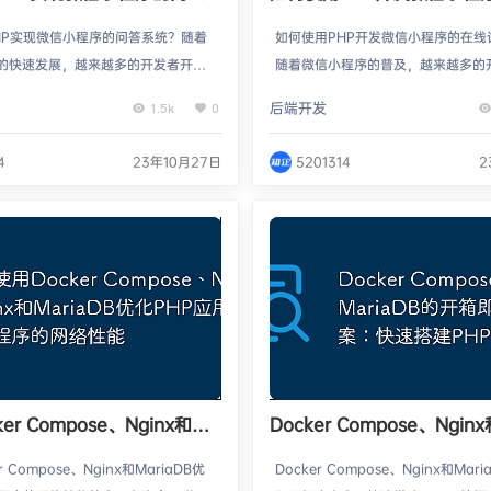
讨论功能？
HP实现微信小程序的问答系统？随着
如何使用PHP开发微信小程序的在线
的快速发展，越来越多的开发者开始
随着微信小程序的普及，越来越多的
小程序中实现有趣且实用的功能。问
关注如何在小程序中添加在线讨论功
后端开发
1.5k
0
一种常见的互动功能，可以为用户提
介绍如何使用PHP开发微信小程序的
、知识分享等服务。本文将介绍如何
能，并提供具体的代码示例。一、准
4
23年10月27日
5201314
2
来实现微信小程序的问答系统，并提供
始之前，我们需要准备以下工作：一
示例。步骤一：创建数据库表首先，
好PHP环境的服务器；微信小程序的Ap
建一个数据库来存储问题和答案的信
pSecret；一个用于存储讨论数据
SQL中，可以使用以下代码创建一个名
如MySQL。二、创建数据库表格首
要…
er Compose、Nginx和
Docker Compose、Nginx
DB优化PHP应用程序的网络性
MariaDB的开箱即用解决
r Compose、Nginx和MariaDB优
Docker Compose、Nginx和Mar
搭建PHP环境