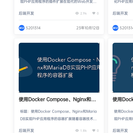
现PHP应用程序的插件扩展在现代的Web开发
化PHP应
中，往往需要借助各种插件来扩展应用程序的功
时代，网络
后端开发
后端开发
2.9k
0
能。而使用Docker Compose、Nginx和Maria
应速度至关
DB的组合可以很方便地实现PHP应用程序的插件
性能，我们可
5201314
23年10月12日
520131
扩展。本文将介绍如何搭建这个环境，并给出具
se、高效的
体的代码示例。安装Docker和Docker Compos
ariaDB
e首先，确保你的计算机上已经安装了Docke…
化PHP应
安装Dock
使用Docker Compose、Nginx和
使用Dock
MariaDB实现PHP应用程序的容器扩
Maria
标题：使用Docker Compose、Nginx和Maria
使用Docke
展
移
DB实现PHP应用程序的容器扩展随着容器技术的
现PHP应
发展，越来越多的开发者开始使用Docker来构建
用程序的过
后端开发
后端开发
1.8k
0