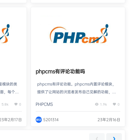
遵循当今网站
版权信息，标题栏与底部修改这篇文章虽然是介
名或电子邮件
绍怎么…
…
phpcms有评论功能吗
器是模块的类
phpcms有评论功能。phpcms内置评论模块，
”下面，每个模
提供了让网站的浏览者发布自己见解的功能，使
+.php命
得浏览者可以互动，相互交流自己的看法，来增
PHPCMS
5.8k
0
1.9k
0
函数库，可以
加网站人气。PHPCMS的评论用户留言的功能，
器文件名必
同时还增加了审核功能，防止言论中出现违禁词
23年2月17日
5201314
23年2月16日
7系统、ph
汇等。对网站管理者而言，PHPCMS的评论模块
ms有控制器。
可以方便的管理用户评论，可以根据时间、关键
控制器是模块
字、是否审核等条件查找并管理留言内容。本教
❮
❯