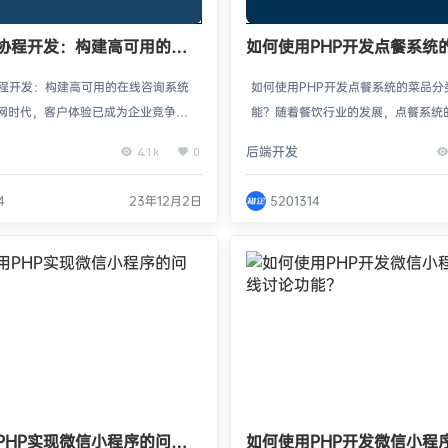
步协程开发：构建高可用的在
如何使用PHP开发点餐系统
统
类管理功能？
协程开发：构建高可用的在线咨询系统
如何使用PHP开发点餐系统的菜品分
网时代，客户体验已成为企业竞争的
能？随着餐饮行业的发展，点餐系统
一。随着移动互联网的普及，业务处
越普遍。一个完善的点餐系统不仅需
后端开发
4.1k
0
应时间越来越成为用户选择的重要指
展示和点餐功能，还需要菜品分类管
询系统是供用户与客服进行实时交流
便餐馆管理菜品的组织和展示。本文
4
23年12月2日
5201314
，被广泛应用于电商、客服、在线教
使用PHP开发点餐系统的菜品分类管
但同时，高并发和大流量的极限压力
一、设计数据库表结构在开始开发之
询系统提出了更高的要求。利用PHP
要设计数据库表结构。点餐系统的菜
术，构建高可用的在线咨询系统可以
功能需要两个表，分别为分类表和菜
这一难题…
表中存储了每个分类的名…
PHP实现微信小程序的问答
如何使用PHP开发微信小程