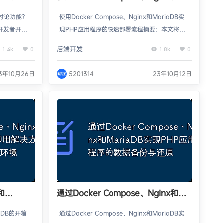
MariaDB实现PHP应用程序的快速部
讨论功能？
使用Docker Compose、Nginx和MariaDB实
署流程
开发者开始
现PHP应用程序的快速部署流程摘要：本文将介
能。本文将
绍如何使用Docker Compose、Nginx和Maria
后端开发
1.4k
0
1.8k
0
在线讨论功
DB实现快速部署PHP应用程序的流程。我们将使
备工作在开
用Docker Compose来定义和管理容器化应用程
3年10月26日
5201314
23年10月12日
台已经安装
序的配置，Nginx作为Web服务器，MariaDB作
pID和Ap
为数据库。通过构建和启动这些容器，我们可以
的数据库，比
快速部署和运行PHP应用程序。介绍：…
先，我们需
和
通过Docker Compose、Nginx和
方案：快速
MariaDB实现PHP应用程序的数据备
iaDB的开箱
通过Docker Compose、Nginx和MariaDB实
份与还原