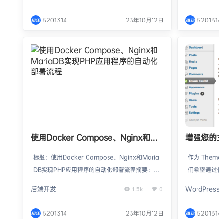
和管理应用程序的环境。在这篇文章中，我们将
即将已有的
以一个PHP应用程序为例，演示如何使用Docker
为了简化这一
5201314
23年10月12日
520131
Compose、Nginx和MariaDB来扩展容器化的
pose、N
环境。Docker Compose是Docker官方提供的
将为你详细
工具，用于定义和管理多个容器的组合。…
的代码示例。
和运行…
使用Docker Compose、Nginx和
增强您的主
MariaDB实现PHP应用程序的自动化
WordPr
标题：使用Docker Compose、Nginx和Maria
作为 Theme
部署流程
DB实现PHP应用程序的自动化部署流程摘要：本
们希望通过
文旨在介绍如何使用Docker Compose、Nginx
功能来让他
后端开发
WordPres
1.5k
0
和MariaDB来自动化部署PHP应用程序。我们将
是如何在有
使用Docker Compose来管理容器化的应用程
过去，我们
5201314
23年10月12日
520131
序，并使用Nginx作为反向代理服务器，同时与
程序实现中