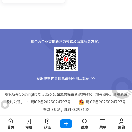
知企为企业提供新营销模式及系统解决方案。
获取更多优惠信息请扫右侧二维码 >>
版权所有Copyright © 2026
知企源码
保留资源解释权，如有侵权，请联系我
及时处理。
・
蜀ICP备2023024797号
・
蜀ICP备2023024797号
查询 85 次，耗时 0.2931 秒
首页
专题
认证
搜索
菜单
我的