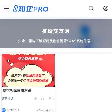
征婚交友网
知企 - 团购正版源码及出售闲置SAAS系统账号！
婚恋相亲同城邂逅
源码市场
1.6k
0
5201314
23年8月21日