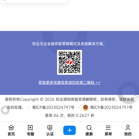
知企为企业提供新营销模式及系统解决方案。
获取更多优惠信息请扫右侧二维码 >>
版权所有Copyright © 2026
知企源码
保留资源解释权，如有侵权，请联系我
及时处理。
・
蜀ICP备2023024797号
・
蜀ICP备2023024797号
查询 86 次，耗时 0.2627 秒
首页
专题
认证
搜索
菜单
我的