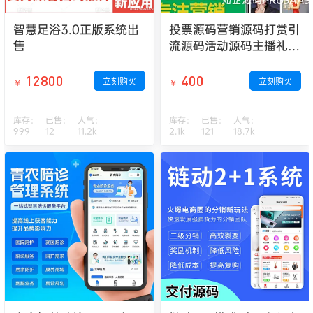
智慧足浴3.0正版系统出
投票源码营销源码打赏引
售
流源码活动源码主播礼物
源码直播源码投票系统
12800
400
立刻购买
立刻购买
￥
￥
库存：
已售：
人气：
库存：
已售：
人气：
999
12
11.2k
2.1k
121
18.7k