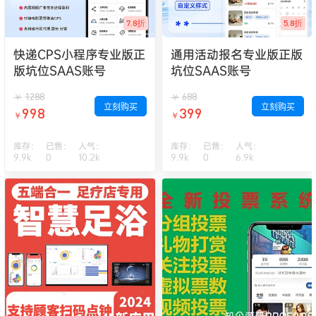
7.8折
5.8折
快递CPS小程序专业版正
通用活动报名专业版正版
版坑位SAAS账号
坑位SAAS账号
1288
688
￥
￥
立刻购买
立刻购买
998
399
￥
￥
库存：
已售：
人气：
库存：
已售：
人气：
9.9k
0
10.2k
9.9k
0
6.9k