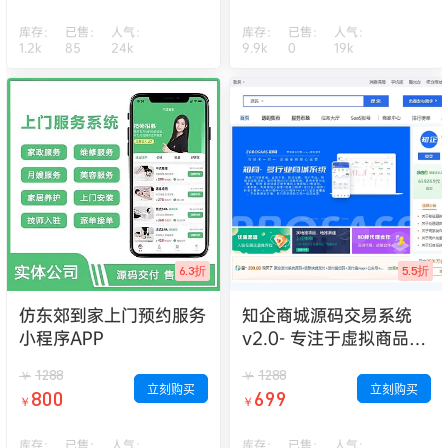
库存：
已售：
人气：
库存：
已售：
人气：
1.2k
85
24k
9.9k
0
19k
6.3折
5.5折
仿东郊到家上门预约服务
知企商城源码交易系统
小程序APP
v2.0- 专注于虚拟商品交
易系统开发 _正版提供商
1288
1288
￥
￥
城系统PHP源码
立刻购买
立刻购买
800
699
￥
￥
库存：
已售：
人气：
库存：
已售：
人气：