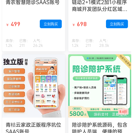
青农智慧陪诊SAAS账号
链动2+1模式2加1小程序
商城开发团队分红区域代
理合伙人加权分红
499
698
立刻购买
立刻购买
￥
￥
库存：
已售：
人气：
库存：
已售：
人气：
1.2k
211
26.2k
1.2k
211
28.3k
8.6折
青桔云家政正版程序坑位
陪诊陪护系统源码，包含
SAAS账号
陪护人员端，便捷的预约