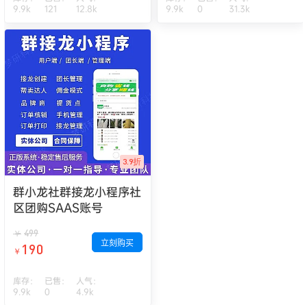
9.9k
121
12.8k
9.9k
0
31.3k
3.9折
群小龙社群接龙小程序社
区团购SAAS账号
499
￥
立刻购买
190
￥
库存：
已售：
人气：
9.9k
0
4.9k