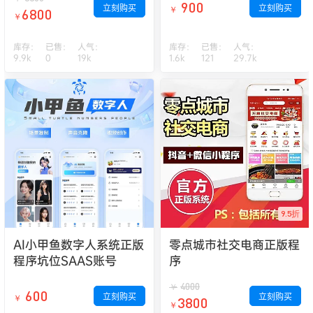
900
立刻购买
立刻购买
￥
6800
￥
库存：
已售：
人气：
库存：
已售：
人气：
9.9k
0
19k
1.6k
121
29.7k
9.5折
AI小甲鱼数字人系统正版
零点城市社交电商正版程
程序坑位SAAS账号
序
4000
￥
600
立刻购买
立刻购买
￥
3800
￥