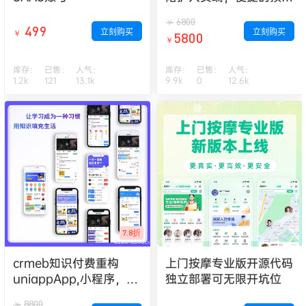
管理。产品级开发，开发
6800
￥
者文档齐全，便于二开
499
立刻购买
立刻购买
￥
5800
￥
库存：
已售：
人气：
库存：
已售：
人气：
1.2k
121
13.1k
9.9k
0
12.6k
7.8折
crmeb知识付费重构
上门按摩专业版开源代码
uniappApp,小程序，
独立部署可无限开坑位
H5系统
8800
￥