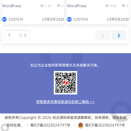
选择器
WordPress
WordPress
1.8k
0
9.8k
0
5201314
23年8月28日
5201314
23年8月28日
/
2 页
❮
❯
知企为企业提供新营销模式及系统解决方案。
获取更多优惠信息请扫右侧二维码 >>
版权所有Copyright © 2026
知企源码
保留资源解释权，如有侵权，请联系我
及时处理。
・
蜀ICP备2023024797号
・
蜀ICP备2023024797号