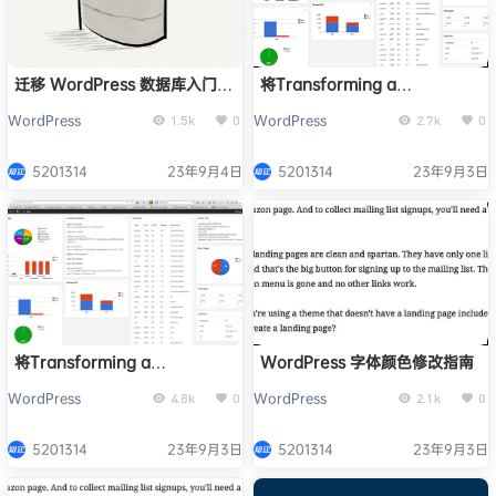
迁移 WordPress 数据库入门：
将Transforming a
基本数据库知识
WordPress Server
WordPress
WordPress
1.5k
0
2.7k
0
Dashboard into a Widget
5201314
23年9月4日
5201314
23年9月3日
将Transforming a
WordPress 字体颜色修改指南
WordPress Server
WordPress
WordPress
4.8k
0
2.1k
0
Dashboard into a Widget
5201314
23年9月3日
5201314
23年9月3日