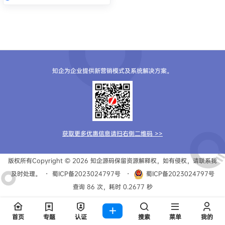
知企为企业提供新营销模式及系统解决方案。
获取更多优惠信息请扫右侧二维码 >>
版权所有Copyright © 2026
知企源码
保留资源解释权，如有侵权，请联系我
及时处理。
・
蜀ICP备2023024797号
・
蜀ICP备2023024797号
查询 86 次，耗时 0.2677 秒
首页
专题
认证
搜索
菜单
我的