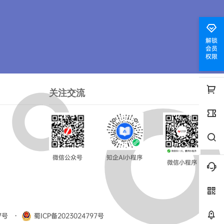
解锁
会员
权限
关注交流
微信公众号
知企AI小程序
微信小程序
7号
・
蜀ICP备2023024797号