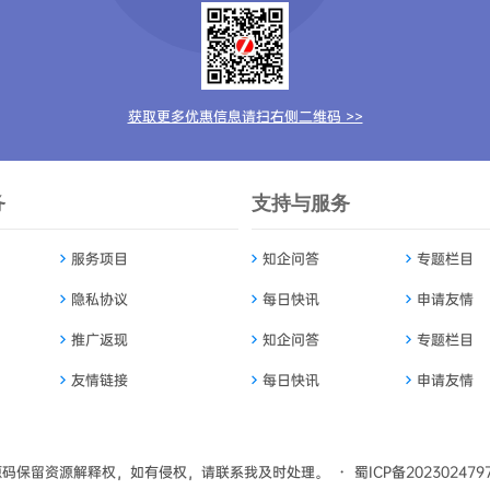
获取更多优惠信息请扫右侧二维码 >>
务
支持与服务
服务项目
知企问答
专题栏目
隐私协议
每日快讯
申请友情
推广返现
知企问答
专题栏目
友情链接
每日快讯
申请友情
源码
保留资源解释权，如有侵权，请联系我及时处理。
・
蜀ICP备202302479