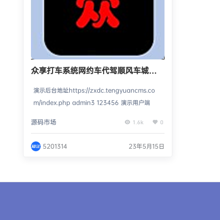
众享打车系统网约车代驾顺风车城际
约车打车系统源码网约车系统源码
演示后台地址https://zxdc.tengyuancms.co
m/index.php admin3 123456 演示用户端
源码市场
1.6k
0
5201314
23年5月15日