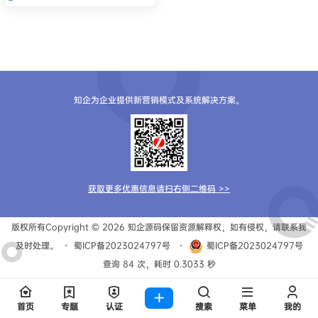
知企为企业提供新营销模式及系统解决方案。
获取更多优惠信息请扫右侧二维码 >>
版权所有Copyright © 2026
知企源码
保留资源解释权，如有侵权，请联系我
及时处理。
・
蜀ICP备2023024797号
・
蜀ICP备2023024797号
查询 84 次，耗时 0.3033 秒
首页
专题
认证
搜索
菜单
我的