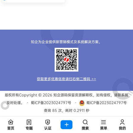
知企为企业提供新营销模式及系统解决方案。
获取更多优惠信息请扫右侧二维码 >>
版权所有Copyright © 2026
知企源码
保留资源解释权，如有侵权，请联系我
及时处理。
・
蜀ICP备2023024797号
・
蜀ICP备2023024797号
查询 85 次，耗时 0.2911 秒
首页
专题
认证
搜索
菜单
我的