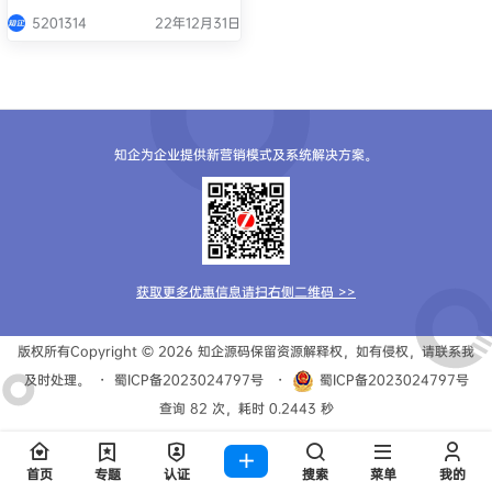
5201314
22年12月31日
知企为企业提供新营销模式及系统解决方案。
获取更多优惠信息请扫右侧二维码 >>
版权所有Copyright © 2026
知企源码
保留资源解释权，如有侵权，请联系我
及时处理。
・
蜀ICP备2023024797号
・
蜀ICP备2023024797号
查询 82 次，耗时 0.2443 秒
首页
专题
认证
搜索
菜单
我的