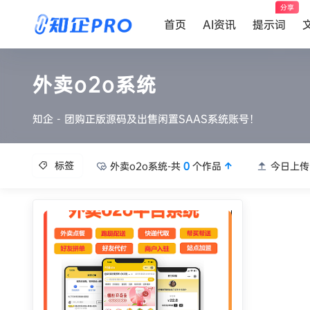
分享
首页
AI资讯
提示词
外卖o2o系统
知企 - 团购正版源码及出售闲置SAAS系统账号！
标签
外卖o2o系统-共
0
个作品
今日上