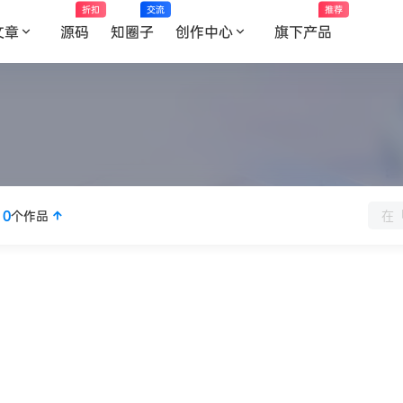
折扣
交流
推荐
文章
源码
知圈子
创作中心
旗下产品
传
0
个作品