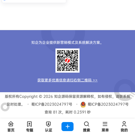
知企为企业提供新营销模式及系统解决方案。
获取更多优惠信息请扫右侧二维码 >>
版权所有Copyright © 2026
知企源码
保留资源解释权，如有侵权，请联系我
及时处理。
・
蜀ICP备2023024797号
・
蜀ICP备2023024797号
查询 81 次，耗时 0.2391 秒
首页
专题
认证
搜索
菜单
我的