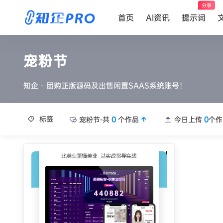
分享
首页
AI资讯
提示词
宠粉节
知企 - 团购正版源码及出售闲置SAAS系统账号！
标签
宠粉节-共
0
个作品
今日上传
0
个作